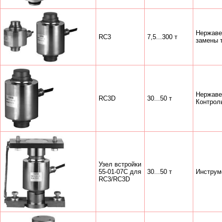
Нержаве
RC3
7,5...300 т
замены т
Нержаве
RC3D
30...50 т
Контроль
Узел встройки
55-01-07С для
30...50 т
Инструм
RC3/RC3D