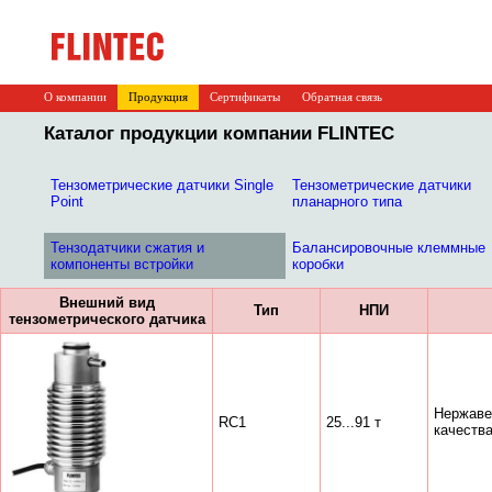
О компании
Продукция
Сертификаты
Обратная связь
Каталог продукции компании FLINTEC
Тензометрические датчики Single
Тензометрические датчики
Point
планарного типа
Тензодатчики сжатия и
Балансировочные клеммные
компоненты встройки
коробки
Внешний вид
Тип
НПИ
тензометрического датчика
Нержаве
RC1
25...91 т
качества