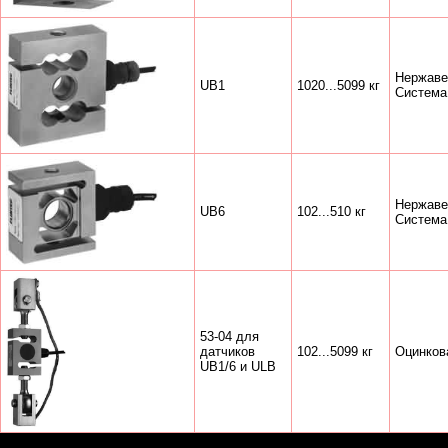
Нержаве
UB1
1020...5099 кг
Система 
Нержаве
UB6
102...510 кг
Система 
53-04 для
датчиков
102...5099 кг
Оцинков
UB1/6 и ULB