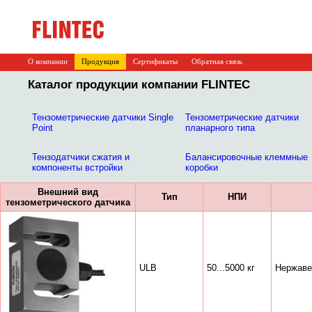
О компании
Продукция
Сертификаты
Обратная связь
Каталог продукции компании FLINTEC
Тензометрические датчики Single
Тензометрические датчики
Point
планарного типа
Тензодатчики сжатия и
Балансировочные клеммные
компоненты встройки
коробки
Внешний вид
Тип
НПИ
тензометрического датчика
ULB
50...5000 кг
Нержаве