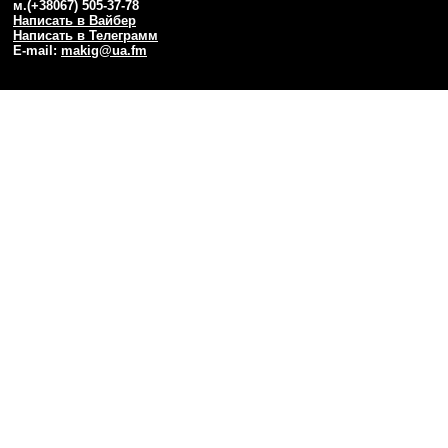
м.(+38067) 505-37-78
Написать в Вайбер
Написать в Телеграмм
E-mail:
makig@ua.fm